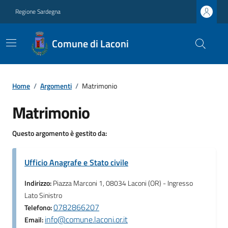
Regione Sardegna
Comune di Laconi
Home
/
Argomenti
/
Matrimonio
Matrimonio
Questo argomento è gestito da:
Ufficio Anagrafe e Stato civile
Indirizzo:
Piazza Marconi 1, 08034 Laconi (OR) - Ingresso
Lato Sinistro
0782866207
Telefono:
info@comune.laconi.or.it
Email: