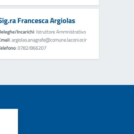
Sig.ra Francesca Argiolas
Deleghe/Incarichi
: Istruttore Ammnistrativo
Email
: argiolas.anagrafe@comune.laconi.or.ir
Telefono
: 0782/866207