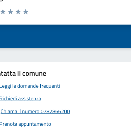
a da 1 a 5 stelle la pagina
ta 1 stelle su 5
Valuta 2 stelle su 5
Valuta 3 stelle su 5
Valuta 4 stelle su 5
Valuta 5 stelle su 5
tatta il comune
Leggi le domande frequenti
Richiedi assistenza
Chiama il numero 0782866200
Prenota appuntamento