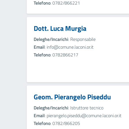
Telefono
: 0782/866221
Dott. Luca Murgia
Deleghe/Incarichi
: Responsabile
Email
: info@comune.laconi.or.it
Telefono
: 0782866217
Geom. Pierangelo Piseddu
Deleghe/Incarichi
: Istruttore tecnico
Email
: pierangelo.piseddu@comune.laconi.or.it
Telefono
: 0782/866205