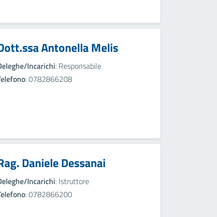
Dott.ssa Antonella Melis
Deleghe/Incarichi
: Responsabile
Telefono
: 0782866208
Rag. Daniele Dessanai
Deleghe/Incarichi
: Istruttore
Telefono
: 0782866200