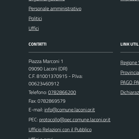
Personale amministrativo
Politici
Uffici
CONTATTI
LINK UTIL
Piazza Marconi 1
Regione
09090 Laconi (OR)
Provincia
C.F. 81001370915 - P.Iva:
PAGO P
00623460912
Telefono:
0782866200
Dichiaraz
Fax: 0782869579
E-mail:
PEC:
Ufficio Relazioni con il Pubblico