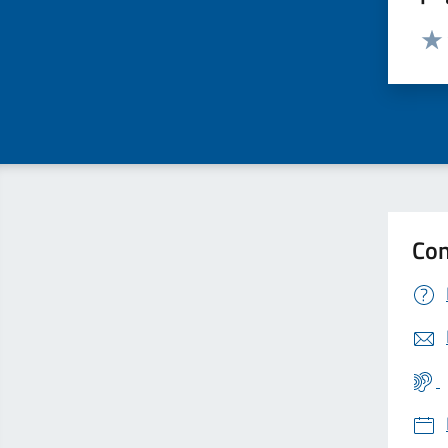
Valut
Valu
Con