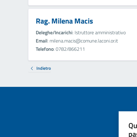
Rag. Milena Macis
Deleghe/Incarichi
: Istruttore amministrativo
Email
: milena.macis@comune.laconi.or.it
Telefono
: 0782/866211
Indietro
Qu
pa