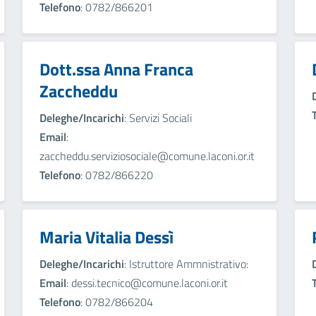
Telefono
: 0782/866201
Dott.ssa Anna Franca
Zaccheddu
Deleghe/Incarichi
: Servizi Sociali
Email
:
zaccheddu.serviziosociale@comune.laconi.or.it
Telefono
: 0782/866220
Maria Vitalia Dessì
Deleghe/Incarichi
: Istruttore Ammnistrativo:
Email
: dessi.tecnico@comune.laconi.or.it
Telefono
: 0782/866204