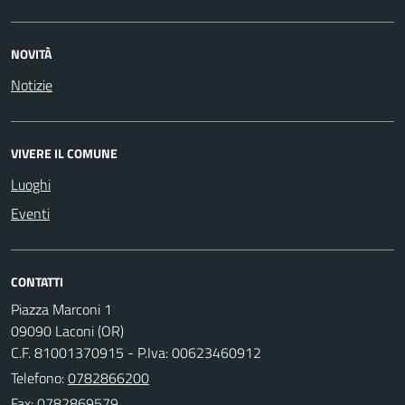
NOVITÀ
Notizie
VIVERE IL COMUNE
Luoghi
Eventi
CONTATTI
Piazza Marconi 1
09090 Laconi (OR)
C.F. 81001370915 - P.Iva: 00623460912
Telefono:
0782866200
Fax: 0782869579