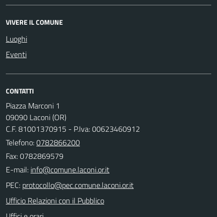
VIVERE IL COMUNE
Luoghi
Eventi
CONTATTI
Piazza Marconi 1
09090 Laconi (OR)
C.F. 81001370915 - P.Iva: 00623460912
Telefono:
0782866200
Fax: 0782869579
E-mail:
PEC:
Ufficio Relazioni con il Pubblico
Uffici e orari